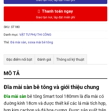
Thanh toán ngay
SKU:
ST180
Danh mục:
VẬT TƯ PHỤ THI CÔNG
Thẻ:
Đá mài sàn
,
ssixa mài bê tông
Đặc điểm nổi bật
Đánh giá
Thông số kỹ thuật
MÔ TẢ
Đĩa mài sàn bê tông và giới thiệu chung
Đĩa mài sàn
bê tông Smart tool 180mm là đĩa mài có
đường kính 18cm và được thiết kế các lá mài tích hợp,
hợp kim cacbon và đá hoa cương. Được sản xuất trên