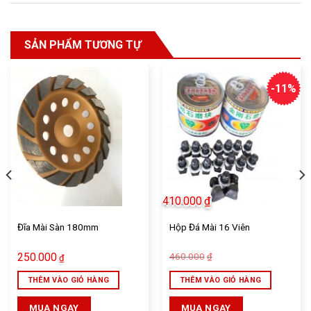
SẢN PHẨM TƯƠNG TỰ
-11%
410.000
₫
Đĩa Mài Sàn 180mm
Hộp Đá Mài 16 Viên
Giá
Giá
250.000
460.000
₫
₫
gốc
hiện
là:
tại
THÊM VÀO GIỎ HÀNG
THÊM VÀO GIỎ HÀNG
460.000₫.
là:
410.000₫.
MUA NGAY
MUA NGAY