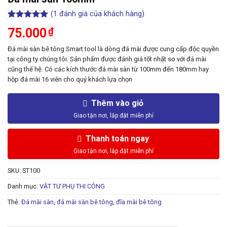
(
1
đánh giá của khách hàng)
5.00
1
trên 5
75.000
₫
dựa trên
đánh giá
Đá mài sàn bê tông Smart tool là dòng đá mài được cung cấp độc quyền
tại công ty chúng tôi. Sản phẩm được đánh giá tốt nhất so với đá mài
cũng thế hệ. Có các kích thước đá mài sàn từ 100mm đến 180mm hay
hộp đá mài 16 viên cho quý khách lựa chọn
Thêm vào giỏ
Thanh toán ngay
SKU:
ST100
Danh mục:
VẬT TƯ PHỤ THI CÔNG
Thẻ:
Đá mài sàn
,
đá mài sàn bê tông
,
đĩa mài bê tông