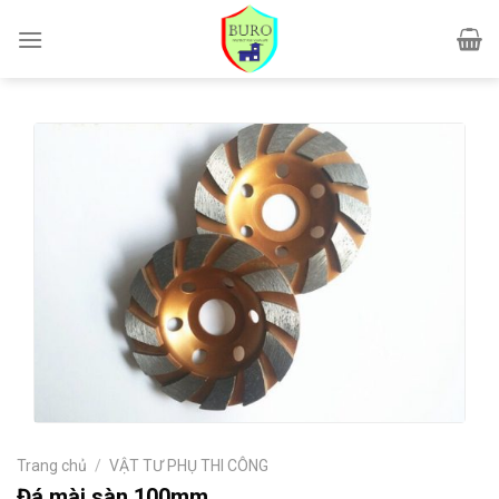
Skip
to
content
Trang chủ
/
VẬT TƯ PHỤ THI CÔNG
Đá mài sàn 100mm