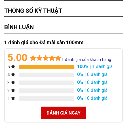
THÔNG SỐ KỸ THUẬT
BÌNH LUẬN
1 đánh giá cho
Đá mài sàn 100mm
5.00
1
đánh giá của khách hàng
100%
| 1 đánh giá
5
5.00
1
trên 5
dựa trên
0%
| 0 đánh giá
4
đánh giá
0%
| 0 đánh giá
3
0%
| 0 đánh giá
2
0%
| 0 đánh giá
1
ĐÁNH GIÁ NGAY