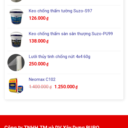
Keo chống thấm tường Suzo-S97
126.000
₫
Keo chống thấm sàn sân thượng Suzo-PU99
138.000
₫
Lưới thủy tinh chống nứt 4x4 60g
250.000
₫
Neomax C102
Giá
Giá
1.400.000
1.250.000
₫
₫
gốc
hiện
là:
tại
1.400.000₫.
là:
1.250.000₫.
Công ty TNHH TM và DV Xây Dựng BURO