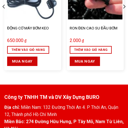
ĐỘNG CƠ MÁY BƠM KEO
RON ĐEN CAO SU ĐẦU BƠM
650.000
2.000
₫
₫
THÊM VÀO GIỎ HÀNG
THÊM VÀO GIỎ HÀNG
MUA NGAY
MUA NGAY
Công ty TNHH TM và DV Xây Dựng BURO
Địa chỉ:
Miền Nam: 132 Đường Thới An 4. P Thới An, Quận
12, Thành phố Hồ Chí Minh
Miền Bắc: 274 Đường Hữu Hưng, P Tây Mỗ, Nam Từ Liên,