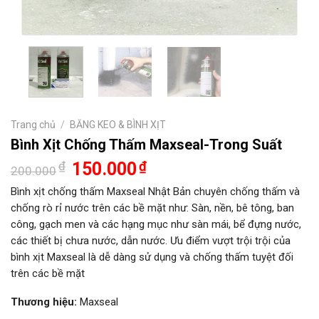
Trang chủ
/
BĂNG KEO & BÌNH XỊT
Bình Xịt Chống Thấm Maxseal-Trong Suất
Giá
Giá
₫
150.000
₫
200.000
gốc
hiện
là:
tại
Bình xịt chống thấm Maxseal Nhật Bản chuyên chống thấm và
200.000₫.
là:
chống rò rỉ nước trên các bề mặt như: Sàn, nền, bê tông, ban
150.000₫.
công, gạch men và các hạng mục như sàn mái, bể đựng nước,
các thiết bị chưa nước, dẫn nước. Ưu điểm vượt trội trội của
bình xịt Maxseal là dễ dàng sử dụng và chống thấm tuyệt đối
trên các bề mặt
Thương hiệu:
Maxseal