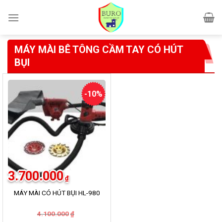
Skip
to
content
MÁY MÀI BÊ TÔNG CẦM TAY CÓ HÚT
BỤI
-10%
3.700.000
₫
MÁY MÀI CÓ HÚT BỤI HL-980
Giá
Giá
4.100.000
₫
gốc
hiện