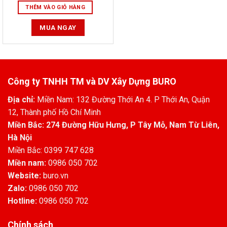
là:
tại
THÊM VÀO GIỎ HÀNG
4.100.000₫.
là:
3.700.000₫.
MUA NGAY
Công ty TNHH TM và DV Xây Dựng BURO
Địa chỉ:
Miền Nam: 132 Đường Thới An 4. P Thới An, Quận
12, Thành phố Hồ Chí Minh
Miền Bắc: 274 Đường Hữu Hưng, P Tây Mỗ, Nam Từ Liên,
Hà Nội
Miền Bắc: 0399 747 628
Miền nam:
0986 050 702
Website:
buro.vn
Zalo:
0986 050 702
Hotline:
0986 050 702
Chính sách