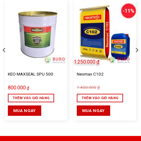
-11%
1.250.000
₫
KEO MAXSEAL SPU 500
Neomax C102
Giá
Giá
800.000
1.400.000
₫
₫
gốc
hiện
là:
tại
THÊM VÀO GIỎ HÀNG
THÊM VÀO GIỎ HÀNG
1.400.000₫.
là:
1.250.000₫.
MUA NGAY
MUA NGAY