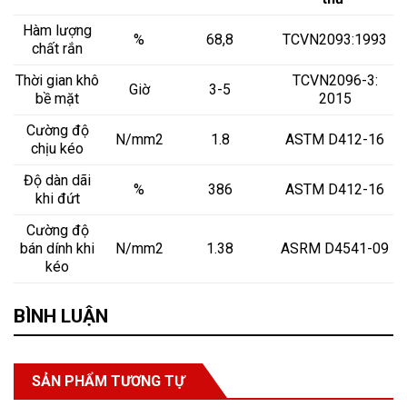
Hàm lượng
%
68,8
TCVN2093:1993
chất rắn
Thời gian khô
TCVN2096-3:
Giờ
3-5
bề mặt
2015
Cường độ
N/mm2
1.8
ASTM D412-16
chịu kéo
Độ dàn dãi
%
386
ASTM D412-16
khi đứt
Cường độ
bán dính khi
N/mm2
1.38
ASRM D4541-09
kéo
BÌNH LUẬN
SẢN PHẨM TƯƠNG TỰ